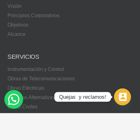
Visión
Principios Corporativos
Objetivos
Alcance
SERVICIOS
Instrumentación y Control
Obras de Telecomunicaciones
Obras Eléctricas
Quejas  y reclamos!
Energías Alternativas
Obras Civiles
Circuitos cerrados de Televisión
Diseño de Software
Gestión de talento humano