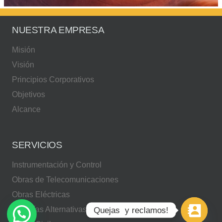
NUESTRA EMPRESA
Misión
Visión
Principios Corporativos
Objetivos
Alcance
SERVICIOS
Instrumentación y Control
Obras de Telecomunicaciones
Obras Eléctricas
Energías Alternativas
Quejas  y reclamos!
¿Necesitas ayuda?